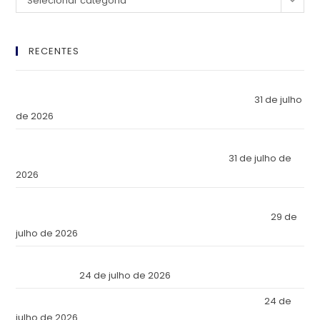
Selecionar categoria
RECENTES
El Imperio Inviolable: ¿Por Qué la Élite Económica Mundial
Eligió a Panamá como la Fortaleza de Sus Activos?
31 de julho
de 2026
The Inviolable Empire: Why Has the World’s Economic Elite
Chosen Panama as the Fortress of Its Assets?
31 de julho de
2026
O Império Inviolável: Por que a Elite Econômica Mundial
Escolheu o Panamá como a Fortaleza de Seus Ativos?
29 de
julho de 2026
Reforma Tributaria: Qué Cambia en la Práctica a Partir de
Julio de 2026
24 de julho de 2026
Tax Reform: What Changes in Practice as of July 2026
24 de
julho de 2026