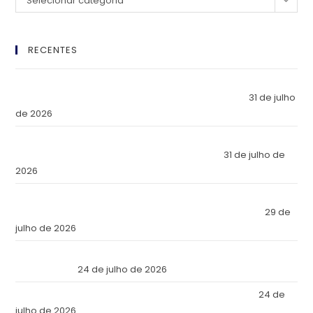
Selecionar categoria
RECENTES
El Imperio Inviolable: ¿Por Qué la Élite Económica Mundial
Eligió a Panamá como la Fortaleza de Sus Activos?
31 de julho
de 2026
The Inviolable Empire: Why Has the World’s Economic Elite
Chosen Panama as the Fortress of Its Assets?
31 de julho de
2026
O Império Inviolável: Por que a Elite Econômica Mundial
Escolheu o Panamá como a Fortaleza de Seus Ativos?
29 de
julho de 2026
Reforma Tributaria: Qué Cambia en la Práctica a Partir de
Julio de 2026
24 de julho de 2026
Tax Reform: What Changes in Practice as of July 2026
24 de
julho de 2026