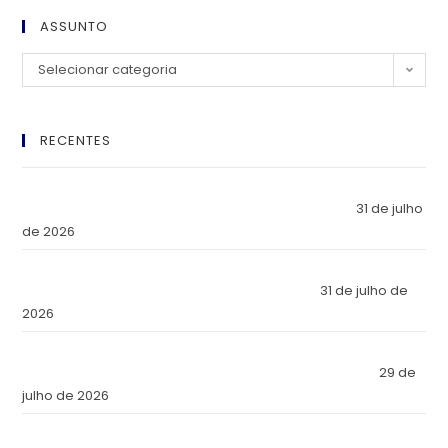
ASSUNTO
Selecionar categoria
RECENTES
El Imperio Inviolable: ¿Por Qué la Élite Económica Mundial
Eligió a Panamá como la Fortaleza de Sus Activos?
31 de julho
de 2026
The Inviolable Empire: Why Has the World’s Economic Elite
Chosen Panama as the Fortress of Its Assets?
31 de julho de
2026
O Império Inviolável: Por que a Elite Econômica Mundial
Escolheu o Panamá como a Fortaleza de Seus Ativos?
29 de
julho de 2026
Reforma Tributaria: Qué Cambia en la Práctica a Partir de