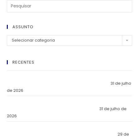
ASSUNTO
Selecionar categoria
RECENTES
El Imperio Inviolable: ¿Por Qué la Élite Económica Mundial
Eligió a Panamá como la Fortaleza de Sus Activos?
31 de julho
de 2026
The Inviolable Empire: Why Has the World’s Economic Elite
Chosen Panama as the Fortress of Its Assets?
31 de julho de
2026
O Império Inviolável: Por que a Elite Econômica Mundial
Escolheu o Panamá como a Fortaleza de Seus Ativos?
29 de