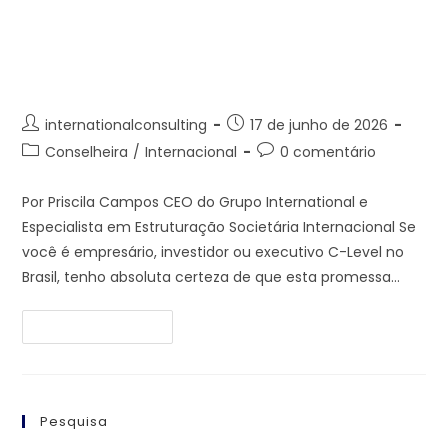
O Golpe do CNPJ no Paraguai:
O Que os “Gurus da Isenção”
Escondem de Você
internationalconsulting
17 de junho de 2026
Conselheira
/
Internacional
0 comentário
Por Priscila Campos CEO do Grupo International e
Especialista em Estruturação Societária Internacional Se
você é empresário, investidor ou executivo C-Level no
Brasil, tenho absoluta certeza de que esta promessa…
Continue Lendo
Pesquisa