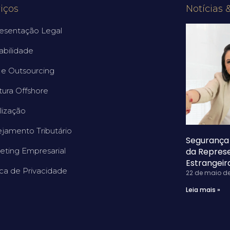
iços
Notícias 
esentação Legal
abilidade
e Outsourcing
tura Offshore
lização
ejamento Tributário
Segurança 
eting Empresarial
da Repres
Estrangeir
ica de Privacidade
22 de maio d
Leia mais »