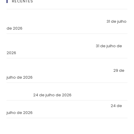
RECENTES
El Imperio Inviolable: ¿Por Qué la Élite Económica Mundial
Eligió a Panamá como la Fortaleza de Sus Activos?
31 de julho
de 2026
The Inviolable Empire: Why Has the World’s Economic Elite
Chosen Panama as the Fortress of Its Assets?
31 de julho de
2026
O Império Inviolável: Por que a Elite Econômica Mundial
Escolheu o Panamá como a Fortaleza de Seus Ativos?
29 de
julho de 2026
Reforma Tributaria: Qué Cambia en la Práctica a Partir de
Julio de 2026
24 de julho de 2026
Tax Reform: What Changes in Practice as of July 2026
24 de
julho de 2026