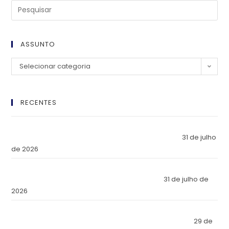
ASSUNTO
Selecionar categoria
RECENTES
El Imperio Inviolable: ¿Por Qué la Élite Económica Mundial
Eligió a Panamá como la Fortaleza de Sus Activos?
31 de julho
de 2026
The Inviolable Empire: Why Has the World’s Economic Elite
Chosen Panama as the Fortress of Its Assets?
31 de julho de
2026
O Império Inviolável: Por que a Elite Econômica Mundial
Escolheu o Panamá como a Fortaleza de Seus Ativos?
29 de