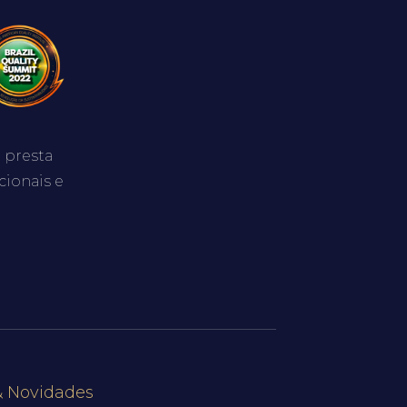
 presta
cionais e
& Novidades