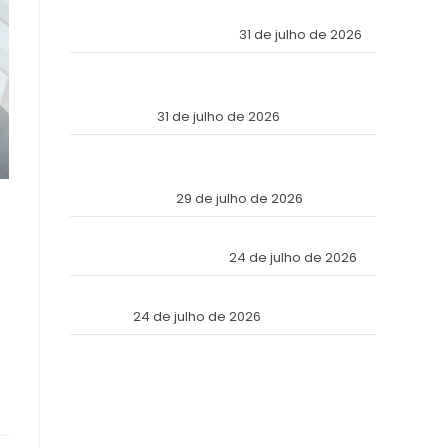
Económica Mundial Eligió a Panamá como la
Fortaleza de Sus Activos?
31 de julho de 2026
The Inviolable Empire: Why Has the World’s
Economic Elite Chosen Panama as the Fortress
of Its Assets?
31 de julho de 2026
O Império Inviolável: Por que a Elite Econômica
Mundial Escolheu o Panamá como a Fortaleza
de Seus Ativos?
29 de julho de 2026
Reforma Tributaria: Qué Cambia en la Práctica
a Partir de Julio de 2026
24 de julho de 2026
Tax Reform: What Changes in Practice as of
July 2026
24 de julho de 2026