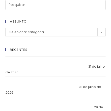
ASSUNTO
Selecionar categoria
RECENTES
El Imperio Inviolable: ¿Por Qué la Élite Económica Mundial
Eligió a Panamá como la Fortaleza de Sus Activos?
31 de julho
de 2026
The Inviolable Empire: Why Has the World’s Economic Elite
Chosen Panama as the Fortress of Its Assets?
31 de julho de
2026
O Império Inviolável: Por que a Elite Econômica Mundial
Escolheu o Panamá como a Fortaleza de Seus Ativos?
29 de