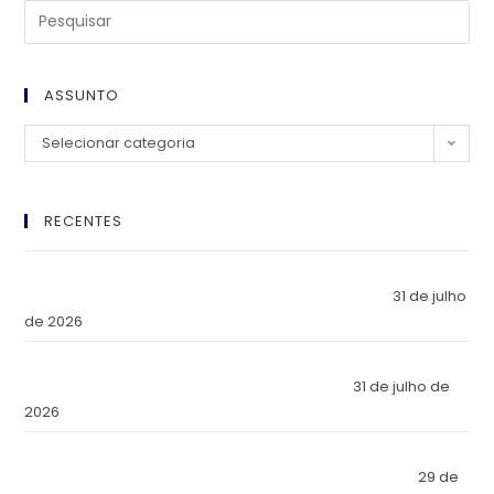
ASSUNTO
Selecionar categoria
RECENTES
El Imperio Inviolable: ¿Por Qué la Élite Económica Mundial
Eligió a Panamá como la Fortaleza de Sus Activos?
31 de julho
de 2026
The Inviolable Empire: Why Has the World’s Economic Elite
Chosen Panama as the Fortress of Its Assets?
31 de julho de
2026
O Império Inviolável: Por que a Elite Econômica Mundial
Escolheu o Panamá como a Fortaleza de Seus Ativos?
29 de