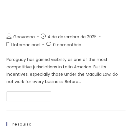
Not Every Company Is Ready
for Paraguay – Read Before
You Invest
Geovanna
4 de dezembro de 2025
Internacional
0 comentário
Paraguay has gained visibility as one of the most
competitive jurisdictions in Latin America. But its
incentives, especially those under the Maquila Law, do
not work for every business. Before…
Continue Lendo
Pesquisa