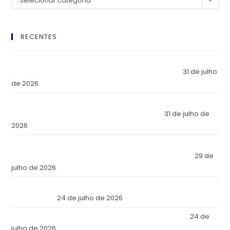
Selecionar categoria
RECENTES
El Imperio Inviolable: ¿Por Qué la Élite Económica Mundial
Eligió a Panamá como la Fortaleza de Sus Activos?
31 de julho
de 2026
The Inviolable Empire: Why Has the World’s Economic Elite
Chosen Panama as the Fortress of Its Assets?
31 de julho de
2026
O Império Inviolável: Por que a Elite Econômica Mundial
Escolheu o Panamá como a Fortaleza de Seus Ativos?
29 de
julho de 2026
Reforma Tributaria: Qué Cambia en la Práctica a Partir de
Julio de 2026
24 de julho de 2026
Tax Reform: What Changes in Practice as of July 2026
24 de
julho de 2026