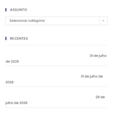
ASSUNTO
Selecionar categoria
RECENTES
El Imperio Inviolable: ¿Por Qué la Élite Económica Mundial
Eligió a Panamá como la Fortaleza de Sus Activos?
31 de julho
de 2026
The Inviolable Empire: Why Has the World’s Economic Elite
Chosen Panama as the Fortress of Its Assets?
31 de julho de
2026
O Império Inviolável: Por que a Elite Econômica Mundial
Escolheu o Panamá como a Fortaleza de Seus Ativos?
29 de
julho de 2026
Reforma Tributaria: Qué Cambia en la Práctica a Partir de