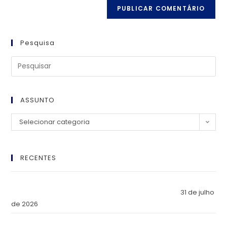
Pesquisa
ASSUNTO
Selecionar categoria
RECENTES
El Imperio Inviolable: ¿Por Qué la Élite Económica Mundial
Eligió a Panamá como la Fortaleza de Sus Activos?
31 de julho
de 2026
The Inviolable Empire: Why Has the World’s Economic Elite