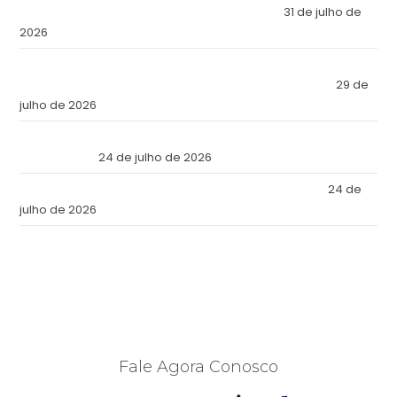
Chosen Panama as the Fortress of Its Assets?
31 de julho de
2026
O Império Inviolável: Por que a Elite Econômica Mundial
Escolheu o Panamá como a Fortaleza de Seus Ativos?
29 de
julho de 2026
Reforma Tributaria: Qué Cambia en la Práctica a Partir de
Julio de 2026
24 de julho de 2026
Tax Reform: What Changes in Practice as of July 2026
24 de
julho de 2026
Fale Agora Conosco