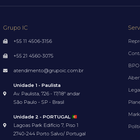
Grupo IC
Serv
+55 11 4506-3156
Repr
Cont
+55 21 4560-3075
BPO 
atendimento@grupoic.com.br
Aber
Unidade 1 - Paulista
Lega
Av. Paulista, 726 - 17/18º andar
São Paulo - SP - Brasil
Plan
Mark
Unidade 2 - PORTUGAL
Lagoas Park Edifício 7, Piso 1
Polít
2740-244 Porto Salvo/ Portugal