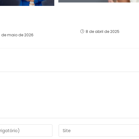
Como Estruturar uma
voltou ao centro das
Offshore: Melhores
égias globais de
Jurisdições e Documentação
nvestimento
8 de abril de 2025
5 de maio de 2026