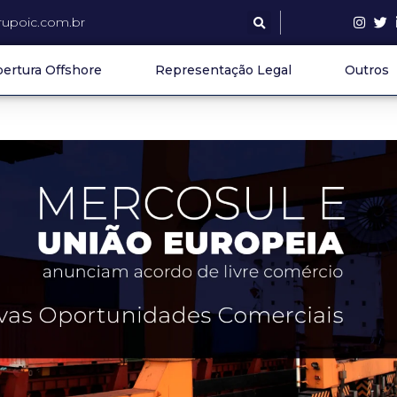
upoic.com.br
ertura Offshore
Representação Legal
Outros