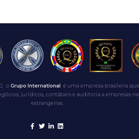
0, o
Grupo International
é uma empresa brasileira que
egócios, jurídicos, contábeis e auditoria a empresas na
estrangeiras.