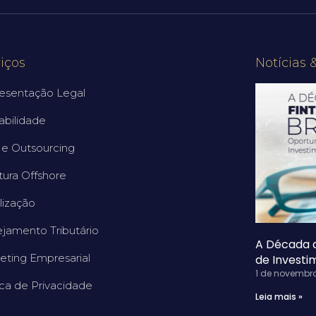
iços
Notícias 
esentação Legal
abilidade
e Outsourcing
tura Offshore
lização
ejamento Tributário
A Década d
eting Empresarial
de Invest
1 de novembr
ica de Privacidade
Leia mais »