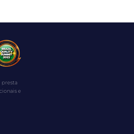
 presta
cionais e