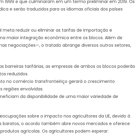
s em 1999 e que culminaram em um termo preliminar em 2019. Os
ica e serão traduzidos para os idiomas oficiais dos países
meta reduzir ou eliminar as tarifas de importação e
uma maior integração econômica entre os blocos. Além de
nas negociações—, o tratado abrange diversos outros setores,
 barreiras tarifárias, as empresas de ambos os blocos poderã
os reduzidos.
o no comércio transfronteiriço gerará o crescimento
 regiões envolvidas.
eficiam da disponibilidade de uma maior variedade de
eocupações sobre o impacto nos agricultores da UE, devido à
is baratos, o acordo também abre novos mercados e oferece
rodutos agrícolas. Os agricultores podem esperar: