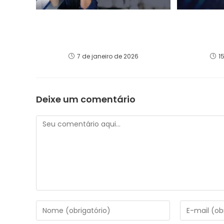
Brasil vs. Exterior: ¿Dónde
O Brasil 
está realmente protegido su
estrat
patrimonio?
i
7 de janeiro de 2026
1
Deixe um comentário