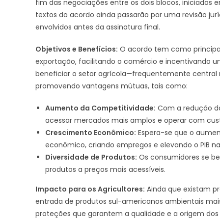
fim das negociações entre os dois blocos, iniciado
textos do acordo ainda passarão por uma revisão juríd
envolvidos antes da assinatura final.
Objetivos e Benefícios:
O acordo tem como principal 
exportação, facilitando o comércio e incentivando 
beneficiar o setor agrícola—frequentemente central 
promovendo vantagens mútuas, tais como:
Aumento da Competitividade:
Com a redução das
acessar mercados mais amplos e operar com cust
Crescimento Econômico:
Espera-se que o aument
econômico, criando empregos e elevando o PIB nas
Diversidade de Produtos:
Os consumidores se ben
produtos a preços mais acessíveis.
Impacto para os Agricultores:
Ainda que existam pr
entrada de produtos sul-americanos ambientais ma
proteções que garantem a qualidade e a origem dos p