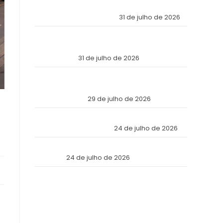
Económica Mundial Eligió a Panamá como la
Fortaleza de Sus Activos?
31 de julho de 2026
The Inviolable Empire: Why Has the World’s
Economic Elite Chosen Panama as the Fortress
of Its Assets?
31 de julho de 2026
O Império Inviolável: Por que a Elite Econômica
Mundial Escolheu o Panamá como a Fortaleza
de Seus Ativos?
29 de julho de 2026
Reforma Tributaria: Qué Cambia en la Práctica
a Partir de Julio de 2026
24 de julho de 2026
Tax Reform: What Changes in Practice as of
July 2026
24 de julho de 2026