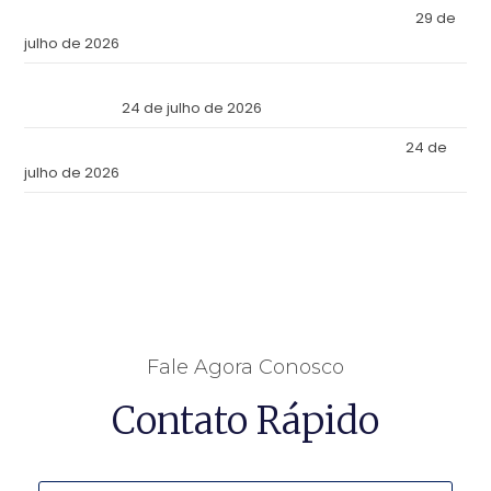
Escolheu o Panamá como a Fortaleza de Seus Ativos?
29 de
julho de 2026
Reforma Tributaria: Qué Cambia en la Práctica a Partir de
Julio de 2026
24 de julho de 2026
Tax Reform: What Changes in Practice as of July 2026
24 de
julho de 2026
Fale Agora Conosco
Contato Rápido