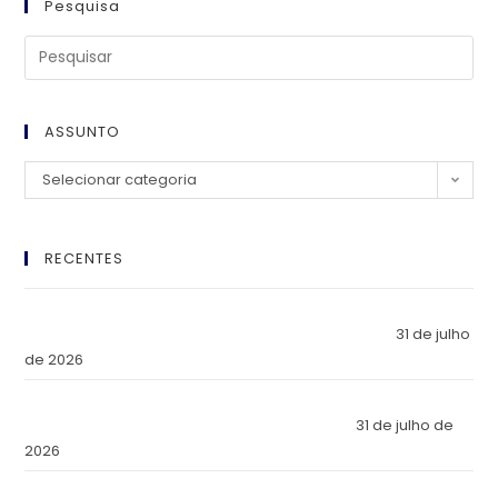
Pesquisa
ASSUNTO
Selecionar categoria
RECENTES
El Imperio Inviolable: ¿Por Qué la Élite Económica Mundial
Eligió a Panamá como la Fortaleza de Sus Activos?
31 de julho
de 2026
The Inviolable Empire: Why Has the World’s Economic Elite
Chosen Panama as the Fortress of Its Assets?
31 de julho de
2026
O Império Inviolável: Por que a Elite Econômica Mundial