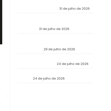
Económica Mundial Eligió a Panamá como la
Fortaleza de Sus Activos?
31 de julho de 2026
The Inviolable Empire: Why Has the World’s
Economic Elite Chosen Panama as the Fortress
of Its Assets?
31 de julho de 2026
O Império Inviolável: Por que a Elite Econômica
Mundial Escolheu o Panamá como a Fortaleza
de Seus Ativos?
29 de julho de 2026
Reforma Tributaria: Qué Cambia en la Práctica
a Partir de Julio de 2026
24 de julho de 2026
Tax Reform: What Changes in Practice as of
July 2026
24 de julho de 2026