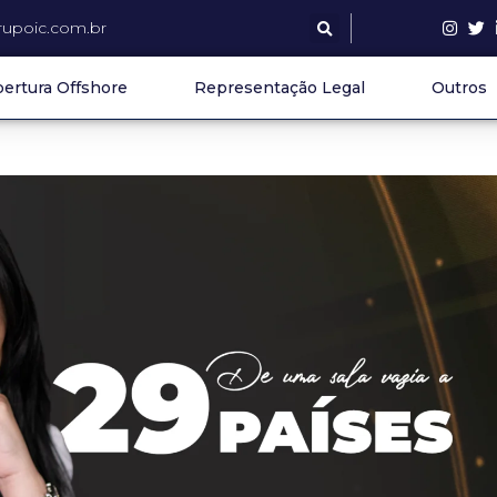
upoic.com.br
ertura Offshore
Representação Legal
Outros