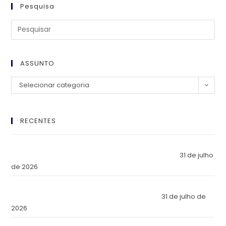
Pesquisa
ASSUNTO
Selecionar categoria
RECENTES
El Imperio Inviolable: ¿Por Qué la Élite Económica Mundial
Eligió a Panamá como la Fortaleza de Sus Activos?
31 de julho
de 2026
The Inviolable Empire: Why Has the World’s Economic Elite
Chosen Panama as the Fortress of Its Assets?
31 de julho de
2026