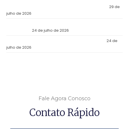
O Império Inviolável: Por que a Elite Econômica Mundial
Escolheu o Panamá como a Fortaleza de Seus Ativos?
29 de
julho de 2026
Reforma Tributaria: Qué Cambia en la Práctica a Partir de
Julio de 2026
24 de julho de 2026
Tax Reform: What Changes in Practice as of July 2026
24 de
julho de 2026
Fale Agora Conosco
Contato Rápido