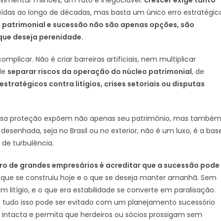
uídas ao longo de décadas, mas basta um único erro estratégic
 patrimonial e sucessão não são apenas opções, são
que deseja perenidade.
plicar. Não é criar barreiras artificiais, nem multiplicar
 de
separar riscos da operação do núcleo patrimonial
, de
estratégicos contra litígios, crises setoriais ou disputas
 essa proteção expõem não apenas seu patrimônio, mas també
senhada, seja no Brasil ou no exterior, não é um luxo, é a bas
de turbulência.
rro de grandes empresários é acreditar que a sucessão pode
o que se construiu hoje e o que se deseja manter amanhã. Sem
m litígio, e o que era estabilidade se converte em paralisação.
lor: tudo isso pode ser evitado com um planejamento sucessório
 intacta e permita que herdeiros ou sócios prossigam sem