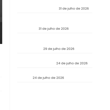
Económica Mundial Eligió a Panamá como la
Fortaleza de Sus Activos?
31 de julho de 2026
The Inviolable Empire: Why Has the World’s
Economic Elite Chosen Panama as the Fortress
of Its Assets?
31 de julho de 2026
O Império Inviolável: Por que a Elite Econômica
Mundial Escolheu o Panamá como a Fortaleza
de Seus Ativos?
29 de julho de 2026
Reforma Tributaria: Qué Cambia en la Práctica
a Partir de Julio de 2026
24 de julho de 2026
Tax Reform: What Changes in Practice as of
July 2026
24 de julho de 2026