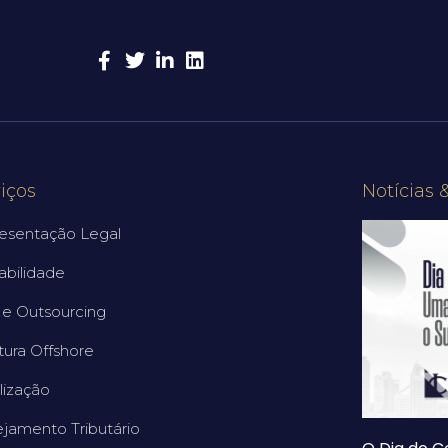
iços
Notícias 
esentação Legal
abilidade
e Outsourcing
tura Offshore
lização
ejamento Tributário