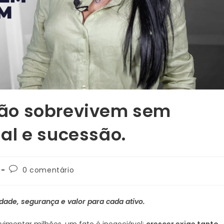
ão sobrevivem sem
al e sucessão.
0 comentário
idade, segurança e valor para cada ativo.
vimentar milhões, um fato é inegociável:
crescer exige tanto