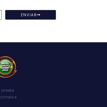
ENVIAR
 presta
cionais e