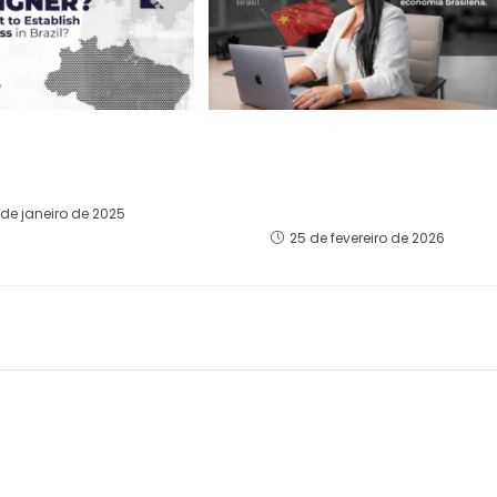
strangeiro e Deseja
“China no solo está
cer sua Empresa no
invirtiendo en Brasil. Está
Brasil?
rediseñando el futuro de la
economía brasileña”
 de janeiro de 2025
25 de fevereiro de 2026