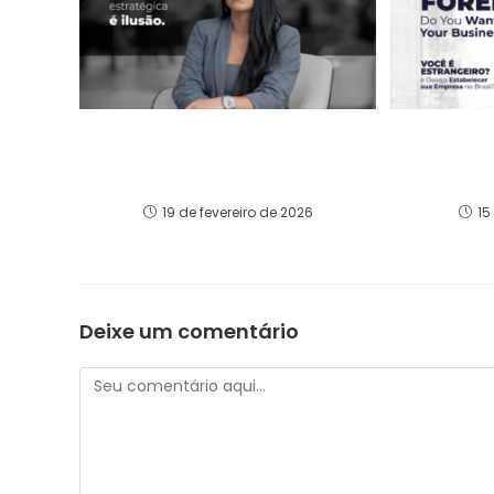
Crescer sem leitura dos
Você é E
números é correr risco em
Estabele
alta velocidade
19 de fevereiro de 2026
15
Deixe um comentário