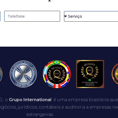
0, o
Grupo International
é uma empresa brasileira que
egócios, jurídicos, contábeis e auditoria a empresas na
estrangeiras.