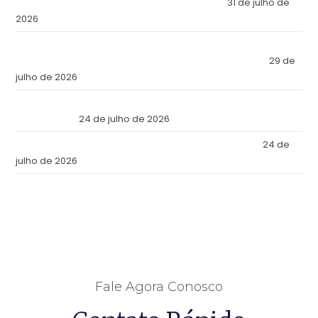
Chosen Panama as the Fortress of Its Assets?
31 de julho de
2026
O Império Inviolável: Por que a Elite Econômica Mundial
Escolheu o Panamá como a Fortaleza de Seus Ativos?
29 de
julho de 2026
Reforma Tributaria: Qué Cambia en la Práctica a Partir de
Julio de 2026
24 de julho de 2026
Tax Reform: What Changes in Practice as of July 2026
24 de
julho de 2026
Fale Agora Conosco