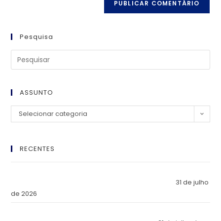
Pesquisa
ASSUNTO
Selecionar categoria
RECENTES
El Imperio Inviolable: ¿Por Qué la Élite Económica Mundial
Eligió a Panamá como la Fortaleza de Sus Activos?
31 de julho
de 2026
The Inviolable Empire: Why Has the World’s Economic Elite