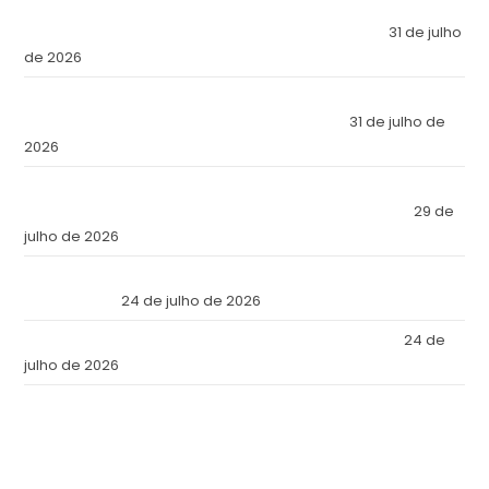
El Imperio Inviolable: ¿Por Qué la Élite Económica Mundial
Eligió a Panamá como la Fortaleza de Sus Activos?
31 de julho
de 2026
The Inviolable Empire: Why Has the World’s Economic Elite
Chosen Panama as the Fortress of Its Assets?
31 de julho de
2026
O Império Inviolável: Por que a Elite Econômica Mundial
Escolheu o Panamá como a Fortaleza de Seus Ativos?
29 de
julho de 2026
Reforma Tributaria: Qué Cambia en la Práctica a Partir de
Julio de 2026
24 de julho de 2026
Tax Reform: What Changes in Practice as of July 2026
24 de
julho de 2026