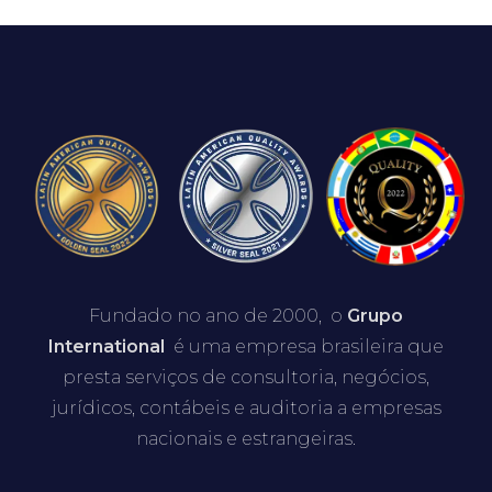
Fundado no ano de 2000, o
Grupo
International
é uma empresa brasileira que
presta serviços de consultoria, negócios,
jurídicos, contábeis e auditoria a empresas
nacionais e estrangeiras.