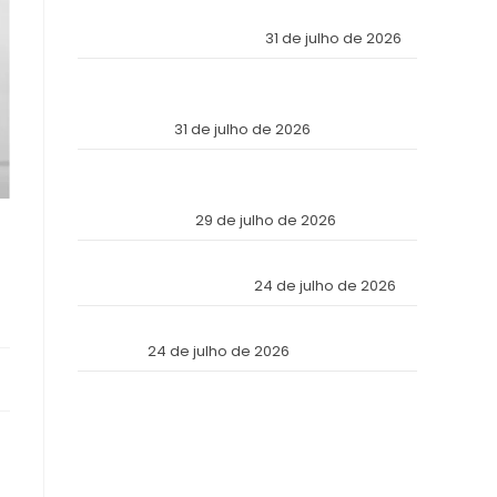
Económica Mundial Eligió a Panamá como la
Fortaleza de Sus Activos?
31 de julho de 2026
The Inviolable Empire: Why Has the World’s
Economic Elite Chosen Panama as the Fortress
of Its Assets?
31 de julho de 2026
O Império Inviolável: Por que a Elite Econômica
Mundial Escolheu o Panamá como a Fortaleza
de Seus Ativos?
29 de julho de 2026
Reforma Tributaria: Qué Cambia en la Práctica
a Partir de Julio de 2026
24 de julho de 2026
Tax Reform: What Changes in Practice as of
July 2026
24 de julho de 2026