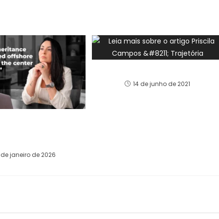
Priscila Campos – Trajetória
14 de junho de 2021
d Offshore: the law
ged the inheritance
scape in Brazil
 de janeiro de 2026