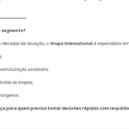
se segmento?
s décadas de atuação, o
Grupo International
é especialista em
;
struturação societária;
odas as etapas;
rangeiros.
nça para quem precisa tomar decisões rápidas com respald