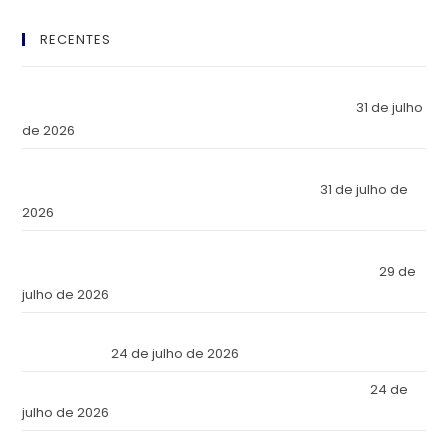
RECENTES
El Imperio Inviolable: ¿Por Qué la Élite Económica Mundial
Eligió a Panamá como la Fortaleza de Sus Activos?
31 de julho
de 2026
The Inviolable Empire: Why Has the World’s Economic Elite
Chosen Panama as the Fortress of Its Assets?
31 de julho de
2026
O Império Inviolável: Por que a Elite Econômica Mundial
Escolheu o Panamá como a Fortaleza de Seus Ativos?
29 de
julho de 2026
Reforma Tributaria: Qué Cambia en la Práctica a Partir de
Julio de 2026
24 de julho de 2026
Tax Reform: What Changes in Practice as of July 2026
24 de
julho de 2026