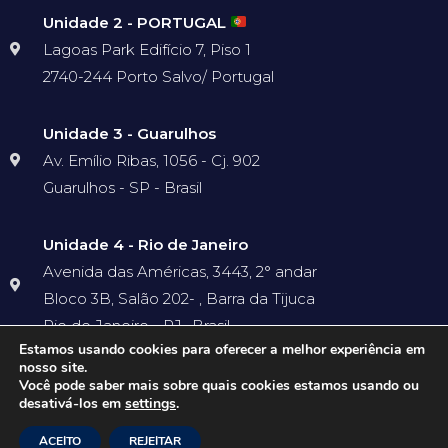
Unidade 2 - PORTUGAL
Lagoas Park Edifício 7, Piso 1
2740-244 Porto Salvo/ Portugal
Unidade 3 - Guarulhos
Av. Emílio Ribas, 1056 - Cj. 902
Guarulhos - SP - Brasil
Unidade 4 - Rio de Janeiro
Avenida das Américas, 3443, 2° andar
Bloco 3B, Salão 202- , Barra da Tijuca
Rio de Janeiro - RJ- Brasil
Estamos usando cookies para oferecer a melhor experiência em
nosso site.
Você pode saber mais sobre quais cookies estamos usando ou
desativá-los em
settings
.
Precisa de Ajuda?
Ⓒ GRUPO INTERNATIONAL 2023 - TODOS OS DIREITOS RESERVADOS
ACEITO
REJEITAR