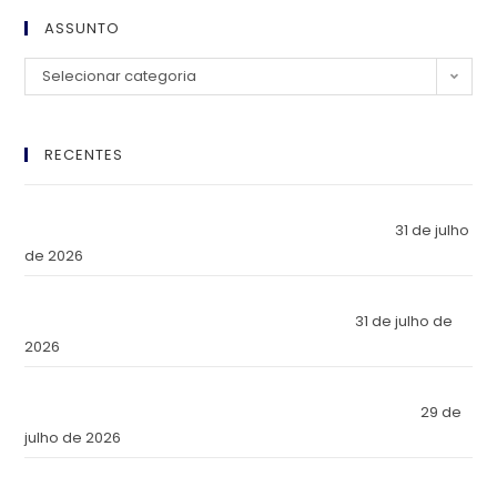
ASSUNTO
Selecionar categoria
RECENTES
El Imperio Inviolable: ¿Por Qué la Élite Económica Mundial
Eligió a Panamá como la Fortaleza de Sus Activos?
31 de julho
de 2026
The Inviolable Empire: Why Has the World’s Economic Elite
Chosen Panama as the Fortress of Its Assets?
31 de julho de
2026
O Império Inviolável: Por que a Elite Econômica Mundial
Escolheu o Panamá como a Fortaleza de Seus Ativos?
29 de
julho de 2026
Reforma Tributaria: Qué Cambia en la Práctica a Partir de